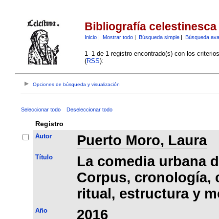
Bibliografía celestinesca
Inicio
|
Mostrar todo
|
Búsqueda simple
|
Búsqueda av
1–1 de 1 registro encontrado(s) con los criteri
(
RSS
):
Opciones de búsqueda y visualización
Seleccionar todo
Deseleccionar todo
Registro
Autor
Puerto Moro, Laura
Título
La comedia urbana de
Corpus, cronología, 
ritual, estructura y 
Año
2016