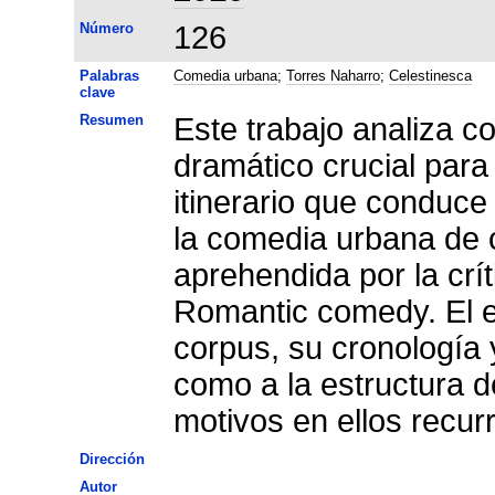
Número
126
Palabras
Comedia urbana
;
Torres Naharro
;
Celestinesca
clave
Resumen
Este trabajo analiza c
dramático crucial para
itinerario que conduce 
la comedia urbana de c
aprehendida por la cr
Romantic comedy. El est
corpus, su cronología y
como a la estructura d
motivos en ellos recur
Dirección
Autor