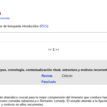
a
vanzada
ios de búsqueda introducidos (
RSS
):
<<
1
>>
us, cronología, contextualización ritual, estructura y motivos recurren
Revista
Criticón
Fascículo
to dramático crucial para la mejor comprensión del itinerario que conduce has
 como comedia naharresca o Romantic comedy. El estudio atiende a la fijación 
 y motivos en ellos recurrentes.