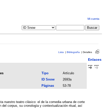
Mi cuenta
Lista
|
Bibliografía
|
Detalles
Enlaces
tes
Tipo
Artículo
ID Snow
2693a
Páginas
53-78
ta nuestro teatro clásico: el de la comedia urbana de corte
del corpus, su cronología y contextualización ritual, así