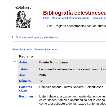
Bibliografía celestinesc
Inicio
|
Mostrar todo
|
Búsqueda simple
|
Búsqueda a
1–1 de 1 registro encontrado(s) con los criter
Opciones de búsqueda y visualización
Seleccionar todo
Deseleccionar todo
Registro
Autor
Puerto Moro, Laura
Título
La comedia urbana de corte celestinesco: Corp
Año
2016
Número
126
Palabras
Comedia urbana
;
Torres Naharro
;
Celestinesca
clave
Resumen
Este trabajo analiza con exhaustividad un conjun
celestinesco, también aprehendida por la crítica
como a la estructura de los textos contemplados