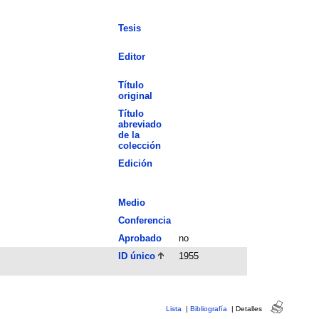
Tesis
Editor
Título
original
Título
abreviado
de la
colección
Edición
Medio
Conferencia
Aprobado
no
ID único
1955
Lista
|
Bibliografía
|
Detalles