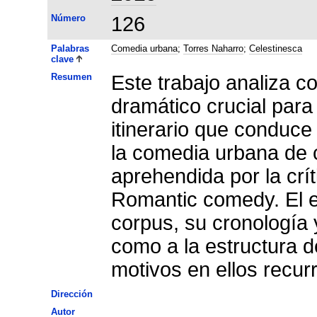
Número
126
Palabras
Comedia urbana
;
Torres Naharro
;
Celestinesca
clave
Resumen
Este trabajo analiza c
dramático crucial para
itinerario que conduce 
la comedia urbana de c
aprehendida por la cr
Romantic comedy. El est
corpus, su cronología y
como a la estructura d
motivos en ellos recur
Dirección
Autor