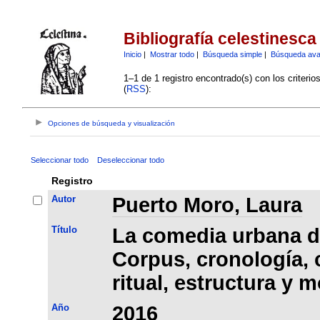
Bibliografía celestinesca
Inicio
|
Mostrar todo
|
Búsqueda simple
|
Búsqueda av
1–1 de 1 registro encontrado(s) con los criteri
(
RSS
):
Opciones de búsqueda y visualización
Seleccionar todo
Deseleccionar todo
Registro
Autor
Puerto Moro, Laura
Título
La comedia urbana de
Corpus, cronología, 
ritual, estructura y 
Año
2016