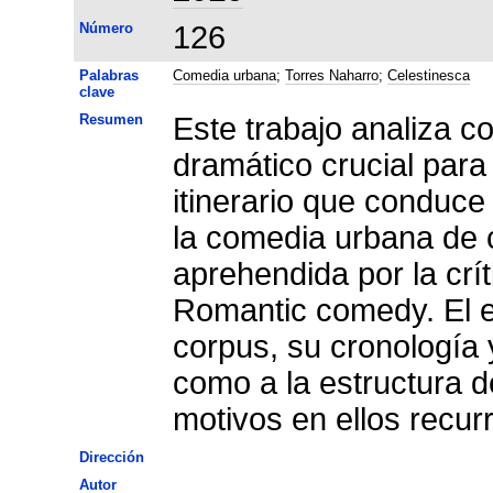
Número
126
Palabras
Comedia urbana
;
Torres Naharro
;
Celestinesca
clave
Resumen
Este trabajo analiza c
dramático crucial para
itinerario que conduce 
la comedia urbana de c
aprehendida por la cr
Romantic comedy. El est
corpus, su cronología y
como a la estructura d
motivos en ellos recur
Dirección
Autor