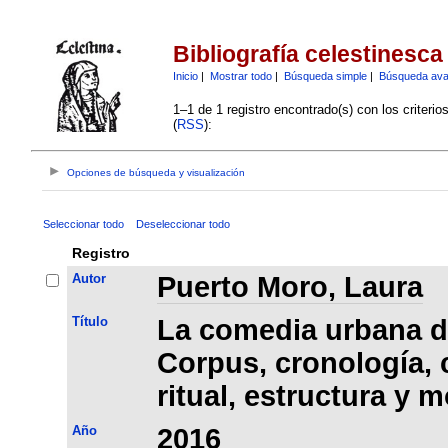
Bibliografía celestinesca
Inicio
|
Mostrar todo
|
Búsqueda simple
|
Búsqueda av
1–1 de 1 registro encontrado(s) con los criteri
(
RSS
):
Opciones de búsqueda y visualización
Seleccionar todo
Deseleccionar todo
Registro
Autor
Puerto Moro, Laura
Título
La comedia urbana de
Corpus, cronología, 
ritual, estructura y 
Año
2016