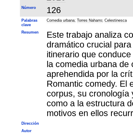
Número
126
Palabras
Comedia urbana
;
Torres Naharro
;
Celestinesca
clave
Resumen
Este trabajo analiza c
dramático crucial para
itinerario que conduce 
la comedia urbana de c
aprehendida por la cr
Romantic comedy. El est
corpus, su cronología y
como a la estructura d
motivos en ellos recur
Dirección
Autor