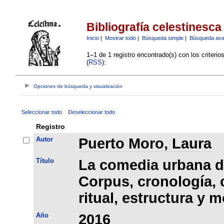
Bibliografía celestinesca
Inicio
|
Mostrar todo
|
Búsqueda simple
|
Búsqueda av
1–1 de 1 registro encontrado(s) con los criteri
(
RSS
):
Opciones de búsqueda y visualización
Seleccionar todo
Deseleccionar todo
Registro
Autor
Puerto Moro, Laura
Título
La comedia urbana de
Corpus, cronología, 
ritual, estructura y 
Año
2016