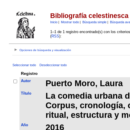
Bibliografía celestinesca
Inicio
|
Mostrar todo
|
Búsqueda simple
|
Búsqueda av
1–1 de 1 registro encontrado(s) con los criteri
(
RSS
):
Opciones de búsqueda y visualización
Seleccionar todo
Deseleccionar todo
Registro
Autor
Puerto Moro, Laura
Título
La comedia urbana de
Corpus, cronología, 
ritual, estructura y 
Año
2016