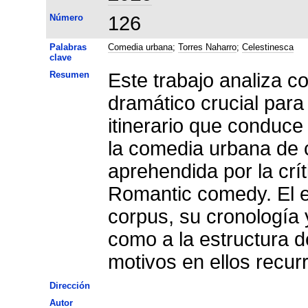
Número
126
Palabras
Comedia urbana
;
Torres Naharro
;
Celestinesca
clave
Resumen
Este trabajo analiza c
dramático crucial para
itinerario que conduce 
la comedia urbana de c
aprehendida por la cr
Romantic comedy. El est
corpus, su cronología y
como a la estructura d
motivos en ellos recur
Dirección
Autor