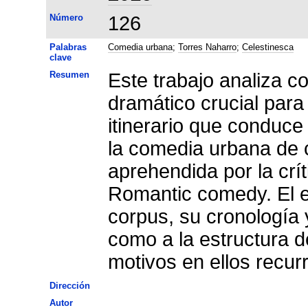
Número
126
Palabras
Comedia urbana
;
Torres Naharro
;
Celestinesca
clave
Resumen
Este trabajo analiza c
dramático crucial para
itinerario que conduce 
la comedia urbana de c
aprehendida por la cr
Romantic comedy. El est
corpus, su cronología y
como a la estructura d
motivos en ellos recur
Dirección
Autor