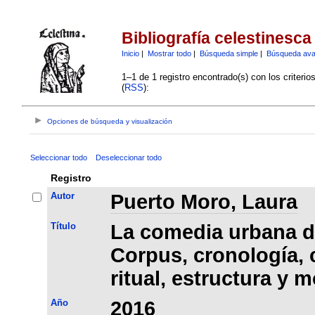
Bibliografía celestinesca
Inicio
|
Mostrar todo
|
Búsqueda simple
|
Búsqueda av
1–1 de 1 registro encontrado(s) con los criteri
(
RSS
):
Opciones de búsqueda y visualización
Seleccionar todo
Deseleccionar todo
Registro
Autor
Puerto Moro, Laura
Título
La comedia urbana de
Corpus, cronología, 
ritual, estructura y 
Año
2016