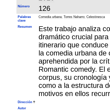
Número
126
Palabras
Comedia urbana
;
Torres Naharro
;
Celestinesca
clave
Resumen
Este trabajo analiza c
dramático crucial para
itinerario que conduce 
la comedia urbana de c
aprehendida por la cr
Romantic comedy. El est
corpus, su cronología y
como a la estructura d
motivos en ellos recur
Dirección
Autor