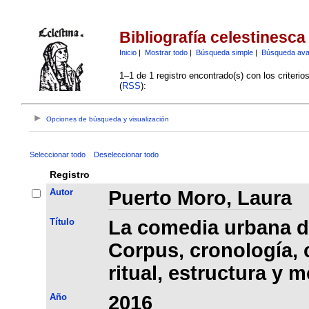
Bibliografía celestinesca
Inicio
|
Mostrar todo
|
Búsqueda simple
|
Búsqueda av
1–1 de 1 registro encontrado(s) con los criteri
(
RSS
):
Opciones de búsqueda y visualización
Seleccionar todo
Deseleccionar todo
Registro
Autor
Puerto Moro, Laura
Título
La comedia urbana de
Corpus, cronología, 
ritual, estructura y 
Año
2016