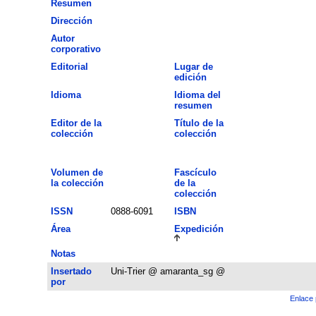
Resumen
Dirección
Autor
corporativo
Editorial
Lugar de
edición
Idioma
Idioma del
resumen
Editor de la
Título de la
colección
colección
Volumen de
Fascículo
la colección
de la
colección
ISSN
0888-6091
ISBN
Área
Expedición
Notas
Insertado
Uni-Trier @ amaranta_sg @
por
Enlace 