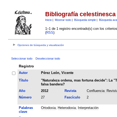
Bibliografía celestinesca
Inicio
|
Mostrar todo
|
Búsqueda simple
|
Búsqueda av
1–1 de 1 registro encontrado(s) con los criteri
(
RSS
):
Opciones de búsqueda y visualización
Seleccionar todo
Deseleccionar todo
Registro
Autor
Pérez León, Vicente
Título
"Naturaleza ordena, mas fortuna decide": La "
falsa bandera?
Año
2012
Revista
Confluencia: Revista
Número
27
Fascículo
2
Palabras
Ortodoxia
;
Heterodoxia
;
Interpretación
clave