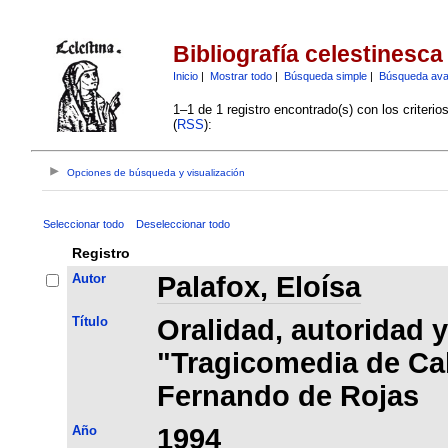
Bibliografía celestinesca
Inicio
|
Mostrar todo
|
Búsqueda simple
|
Búsqueda av
1–1 de 1 registro encontrado(s) con los criteri
(
RSS
):
Opciones de búsqueda y visualización
Seleccionar todo
Deseleccionar todo
Registro
Autor
Palafox, Eloísa
Título
Oralidad, autoridad y
"Tragicomedia de Cal
Fernando de Rojas
Año
1994