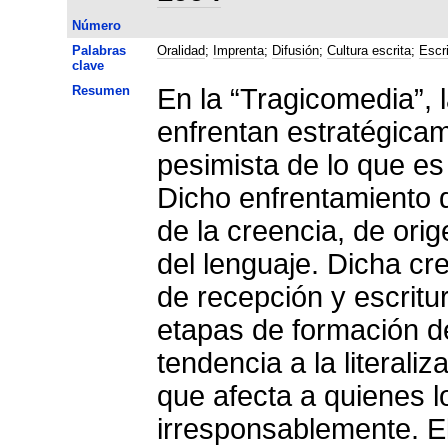
Número
Palabras
Oralidad
;
Imprenta
;
Difusión
;
Cultura escrita
;
Escri
clave
Resumen
En la “Tragicomedia”, l
enfrentan estratégicam
pesimista de lo que es 
Dicho enfrentamiento d
de la creencia, de origen o
del lenguaje. Dicha cr
de recepción y escritur
etapas de formación de
tendencia a la literali
que afecta a quienes l
irresponsablemente. El 