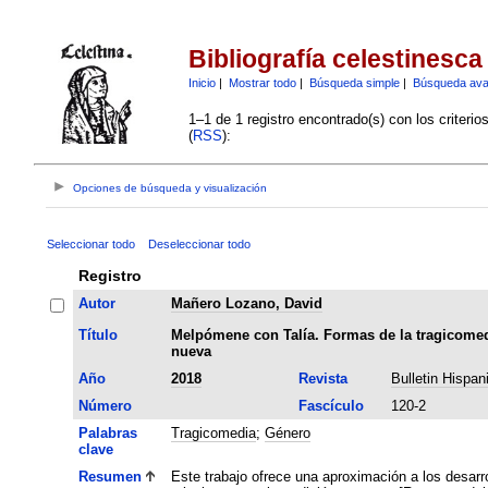
Bibliografía celestinesca
Inicio
|
Mostrar todo
|
Búsqueda simple
|
Búsqueda av
1–1 de 1 registro encontrado(s) con los criteri
(
RSS
):
Opciones de búsqueda y visualización
Seleccionar todo
Deseleccionar todo
Registro
Autor
Mañero Lozano, David
Título
Melpómene con Talía. Formas de la tragicomedi
nueva
Año
2018
Revista
Bulletin Hispan
Número
Fascículo
120-2
Palabras
Tragicomedia
;
Género
clave
Resumen
Este trabajo ofrece una aproximación a los desarro