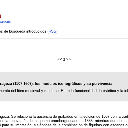
a
vanzada
ios de búsqueda introducidos (
RSS
):
<<
1
>>
ragoza (1507-1607): los modelos iconográficos y su pervivencia
nomía del libro medieval y moderno. Entre la funcionalidad, la estética y la i
oza. Se relaciona la ausencia de grabados en la edición de 1507 con la tradi
con la renovación del esquema crombergueriano en 1535, mientras que desta
para su impresión, alejándose de la combinación de figuritas con escenas 