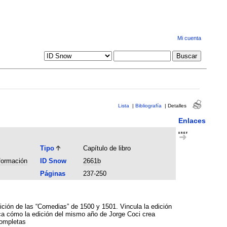
Mi cuenta
Lista
|
Bibliografía
|
Detalles
Enlaces
Tipo
Capítulo de libro
nformación
ID Snow
2661b
Páginas
237-250
ción de las “Comedias” de 1500 y 1501. Vincula la edición
ca cómo la edición del mismo año de Jorge Coci crea
completas