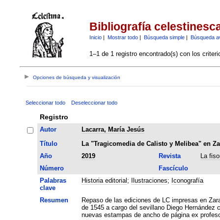
Bibliografía celestinesc
Inicio
|
Mostrar todo
|
Búsqueda simple
|
Búsqueda a
1–1 de 1 registro encontrado(s) con los criter
Opciones de búsqueda y visualización
Seleccionar todo
Deseleccionar todo
Registro
Autor
Lacarra, María Jesús
Título
La "Tragicomedia de Calisto y Melibea" en Za
Año
2019
Revista
La fiso
Número
Fascículo
Palabras
Historia editorial
;
Ilustraciones
;
Iconografía
clave
Resumen
Repaso de las ediciones de LC impresas en Zarag
de 1545 a cargo del sevillano Diego Hernández 
nuevas estampas de ancho de página ex profeso 