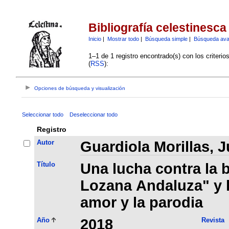
Bibliografía celestinesca
Inicio
|
Mostrar todo
|
Búsqueda simple
|
Búsqueda av
1–1 de 1 registro encontrado(s) con los criteri
(
RSS
):
Opciones de búsqueda y visualización
Seleccionar todo
Deseleccionar todo
Registro
Autor
Guardiola Morillas, 
Título
Una lucha contra la b
Lozana Andaluza" y l
amor y la parodia
Año
2018
Revista