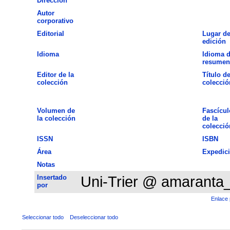
Dirección
Autor
corporativo
Editorial
Lugar d
edición
Idioma
Idioma d
resumen
Editor de la
Título de
colección
colecció
Volumen de
Fascícul
la colección
de la
colecció
ISSN
ISBN
Área
Expedic
Notas
Insertado
Uni-Trier @ amaranta
por
Enlace 
Seleccionar todo
Deseleccionar todo