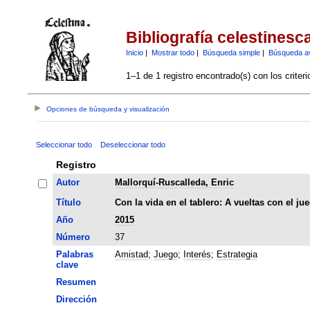
Bibliografía celestinesc
Inicio
|
Mostrar todo
|
Búsqueda simple
|
Búsqueda a
1–1 de 1 registro encontrado(s) con los criter
Opciones de búsqueda y visualización
Seleccionar todo
Deseleccionar todo
Registro
Autor
Mallorquí-Ruscalleda, Enric
Título
Con la vida en el tablero: A vueltas con el ju
Año
2015
Número
37
Palabras
Amistad
;
Juego
;
Interés
;
Estrategia
clave
Resumen
Dirección