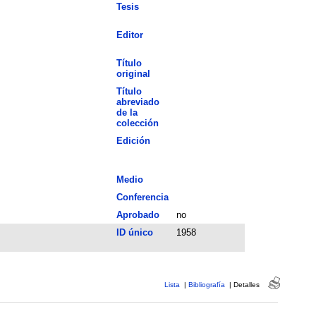
Tesis
Editor
Título
original
Título
abreviado
de la
colección
Edición
Medio
Conferencia
Aprobado
no
ID único
1958
Lista
|
Bibliografía
|
Detalles