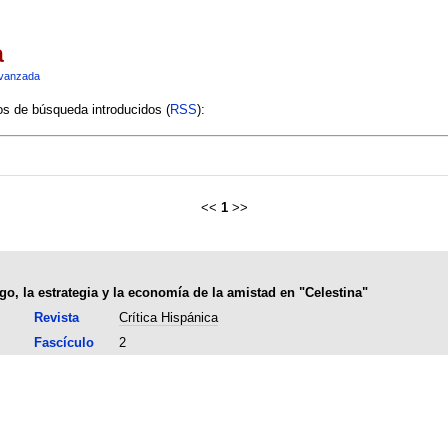
a
vanzada
ios de búsqueda introducidos (
RSS
):
<<
1
>>
ego, la estrategia y la economía de la amistad en "Celestina"
Revista
Crítica Hispánica
Fascículo
2