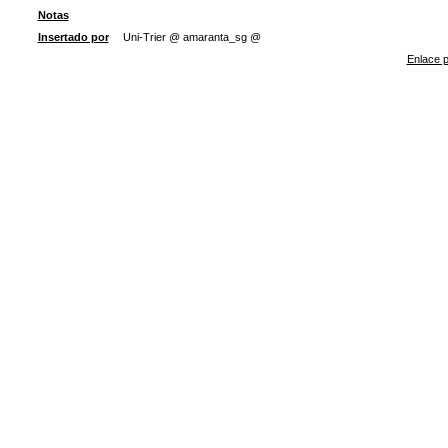
Notas
Insertado por
Uni-Trier @ amaranta_sg @
Enlace p