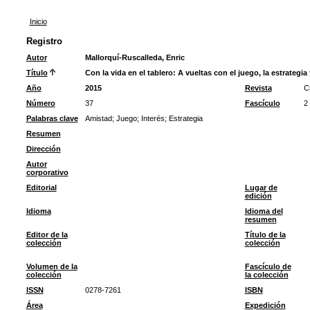
Inicio
Registro
Autor
Mallorquí-Ruscalleda, Enric
Título
Con la vida en el tablero: A vueltas con el juego, la estrategi
Año
2015
Revista
C
Número
37
Fascículo
2
Palabras clave
Amistad
;
Juego
;
Interés
;
Estrategia
Resumen
Dirección
Autor
corporativo
Editorial
Lugar de
edición
Idioma
Idioma del
resumen
Editor de la
Título de la
colección
colección
Volumen de la
Fascículo de
colección
la colección
ISSN
0278-7261
ISBN
Área
Expedición