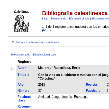
Bibliografía celestinesca
Inicio
|
Mostrar todo
|
Búsqueda simple
|
Búsqueda av
1–1 de 1 registro encontrado(s) con los criteri
(
RSS
):
Opciones de búsqueda y visualización
Seleccionar todo
Deseleccionar todo
Registro
Autor
Mallorquí-Ruscalleda, Enric
Título
Con la vida en el tablero: A vueltas con el jue
"Celestina"
Año
2015
Revista
C
Número
37
Fascículo
2
Palabras
Amistad
;
Juego
;
Interés
;
Estrategia
clave
Resumen