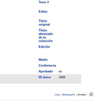
Tesis
Editor
Título
original
Título
abreviado
de la
colección
Edición
Medio
Conferencia
Aprobado
no
ID único
1958
Lista
|
Bibliografía
|
Detalles