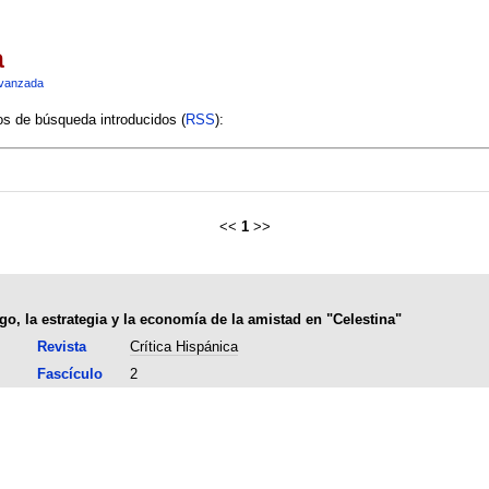
a
vanzada
ios de búsqueda introducidos (
RSS
):
<<
1
>>
ego, la estrategia y la economía de la amistad en "Celestina"
Revista
Crítica Hispánica
Fascículo
2