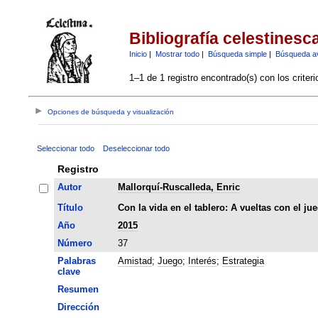
Bibliografía celestinesc
Inicio
|
Mostrar todo
|
Búsqueda simple
|
Búsqueda a
1–1 de 1 registro encontrado(s) con los criter
Opciones de búsqueda y visualización
Seleccionar todo
Deseleccionar todo
Registro
Autor
Mallorquí-Ruscalleda, Enric
Título
Con la vida en el tablero: A vueltas con el ju
Año
2015
Número
37
Palabras
Amistad
;
Juego
;
Interés
;
Estrategia
clave
Resumen
Dirección