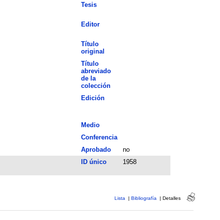
Tesis
Editor
Título
original
Título
abreviado
de la
colección
Edición
Medio
Conferencia
Aprobado
no
ID único
1958
Lista
|
Bibliografía
|
Detalles