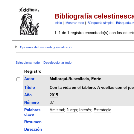
Bibliografía celestinesc
Inicio
|
Mostrar todo
|
Búsqueda simple
|
Búsqueda a
1–1 de 1 registro encontrado(s) con los criter
Opciones de búsqueda y visualización
Seleccionar todo
Deseleccionar todo
Registro
Autor
Mallorquí-Ruscalleda, Enric
Título
Con la vida en el tablero: A vueltas con el ju
Año
2015
Número
37
Palabras
Amistad
;
Juego
;
Interés
;
Estrategia
clave
Resumen
Dirección