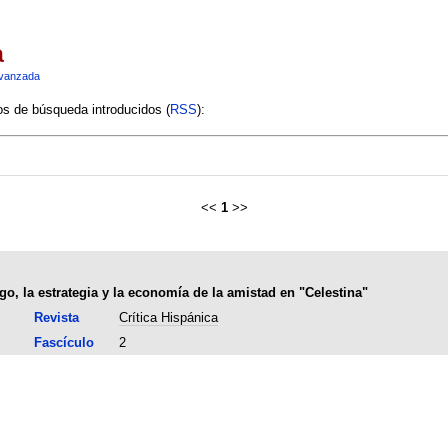
a
vanzada
ios de búsqueda introducidos (
RSS
):
<<
1
>>
ego, la estrategia y la economía de la amistad en "Celestina"
Revista
Crítica Hispánica
Fascículo
2