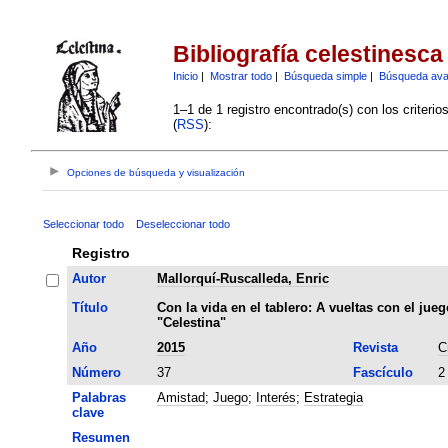
Bibliografía celestinesca
Inicio
|
Mostrar todo
|
Búsqueda simple
|
Búsqueda av
1–1 de 1 registro encontrado(s) con los criteri
(
RSS
):
Opciones de búsqueda y visualización
Seleccionar todo
Deseleccionar todo
Registro
Autor
Mallorquí-Ruscalleda, Enric
Título
Con la vida en el tablero: A vueltas con el jue
"Celestina"
Año
2015
Revista
C
Número
37
Fascículo
2
Palabras
Amistad
;
Juego
;
Interés
;
Estrategia
clave
Resumen