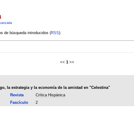
a
vanzada
ios de búsqueda introducidos (
RSS
):
<<
1
>>
ego, la estrategia y la economía de la amistad en "Celestina"
Revista
Crítica Hispánica
Fascículo
2