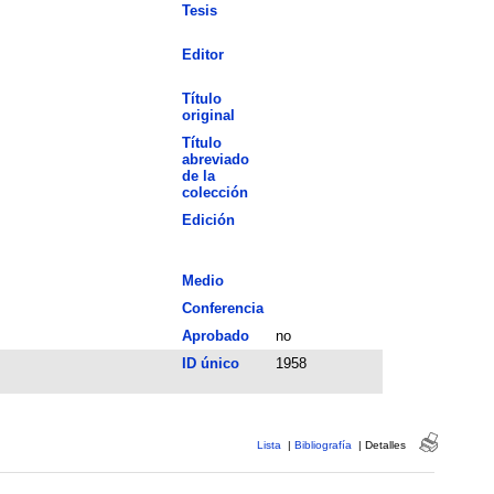
Tesis
Editor
Título
original
Título
abreviado
de la
colección
Edición
Medio
Conferencia
Aprobado
no
ID único
1958
Lista
|
Bibliografía
|
Detalles