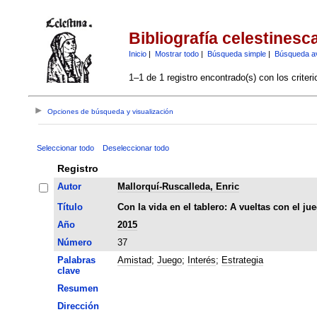
Bibliografía celestinesc
Inicio
|
Mostrar todo
|
Búsqueda simple
|
Búsqueda a
1–1 de 1 registro encontrado(s) con los criter
Opciones de búsqueda y visualización
Seleccionar todo
Deseleccionar todo
Registro
Autor
Mallorquí-Ruscalleda, Enric
Título
Con la vida en el tablero: A vueltas con el ju
Año
2015
Número
37
Palabras
Amistad
;
Juego
;
Interés
;
Estrategia
clave
Resumen
Dirección