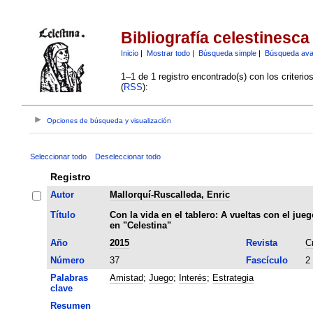
Bibliografía celestinesca
Inicio
|
Mostrar todo
|
Búsqueda simple
|
Búsqueda av
1–1 de 1 registro encontrado(s) con los criteri
(
RSS
):
Opciones de búsqueda y visualización
Seleccionar todo
Deseleccionar todo
Registro
Autor
Mallorquí-Ruscalleda, Enric
Título
Con la vida en el tablero: A vueltas con el jueg
en "Celestina"
Año
2015
Revista
C
Número
37
Fascículo
2
Palabras
Amistad
;
Juego
;
Interés
;
Estrategia
clave
Resumen