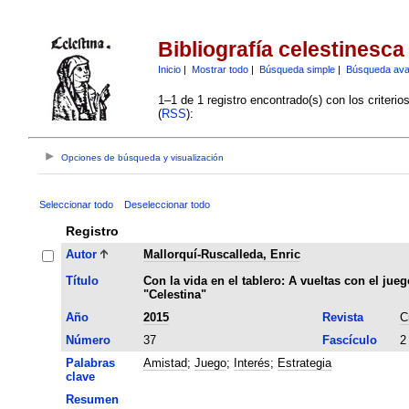
Bibliografía celestinesca
Inicio
|
Mostrar todo
|
Búsqueda simple
|
Búsqueda av
1–1 de 1 registro encontrado(s) con los criteri
(
RSS
):
Opciones de búsqueda y visualización
Seleccionar todo
Deseleccionar todo
Registro
Autor
Mallorquí-Ruscalleda, Enric
Título
Con la vida en el tablero: A vueltas con el jue
"Celestina"
Año
2015
Revista
C
Número
37
Fascículo
2
Palabras
Amistad
;
Juego
;
Interés
;
Estrategia
clave
Resumen