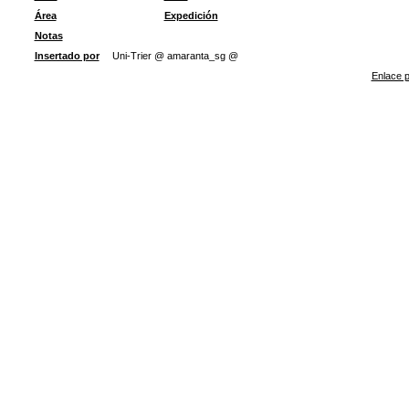
Área
Expedición
Notas
Insertado por
Uni-Trier @ amaranta_sg @
Enlace p