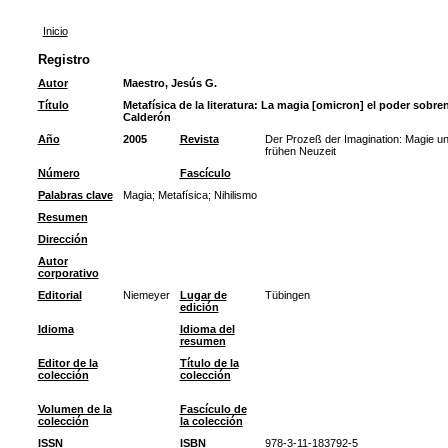
Inicio
Registro
Autor
Maestro, Jesús G.
Título
Metafísica de la literatura: La magia [omicron] el poder sobren
Calderón
Año
2005
Revista
Der Prozeß der Imagination: Magie und
frühen Neuzeit
Número
Fascículo
Palabras clave
Magia
;
Metafísica
;
Nihilismo
Resumen
Dirección
Autor
corporativo
Editorial
Niemeyer
Lugar de
Tübingen
edición
Idioma
Idioma del
resumen
Editor de la
Título de la
colección
colección
Volumen de la
Fascículo de
colección
la colección
ISSN
ISBN
978-3-11-183792-5