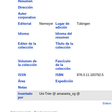
Resumen
Dirección
Autor
corporativo
Editorial
Niemeyer
Lugar de
Tübingen
edición
Idioma
Idioma del
resumen
Editor de la
Título de la
colección
colección
Volumen de
Fascículo
la colección
de la
colección
ISSN
ISBN
978-3-11-183792-5
Área
Expedición
Notas
Insertado
Uni-Trier @ amaranta_sg @
por
Enlace 