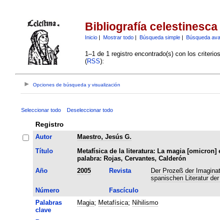
Bibliografía celestinesca
Inicio
|
Mostrar todo
|
Búsqueda simple
|
Búsqueda av
1–1 de 1 registro encontrado(s) con los criteri
(
RSS
):
Opciones de búsqueda y visualización
Seleccionar todo
Deseleccionar todo
Registro
Autor
Maestro, Jesús G.
Título
Metafísica de la literatura: La magia [omicron] 
palabra: Rojas, Cervantes, Calderón
Año
2005
Revista
Der Prozeß der Imaginat
spanischen Literatur der
Número
Fascículo
Palabras
Magia
;
Metafísica
;
Nihilismo
clave