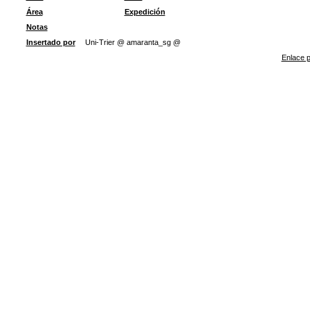
Área
Expedición
Notas
Insertado por
Uni-Trier @ amaranta_sg @
Enlace p