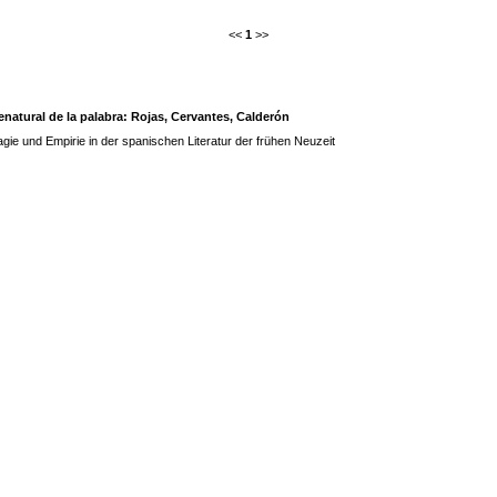
<<
1
>>
renatural de la palabra: Rojas, Cervantes, Calderón
gie und Empirie in der spanischen Literatur der frühen Neuzeit