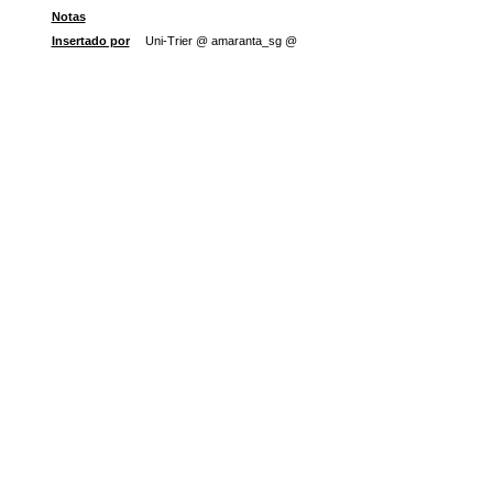
Notas
Insertado por
Uni-Trier @ amaranta_sg @