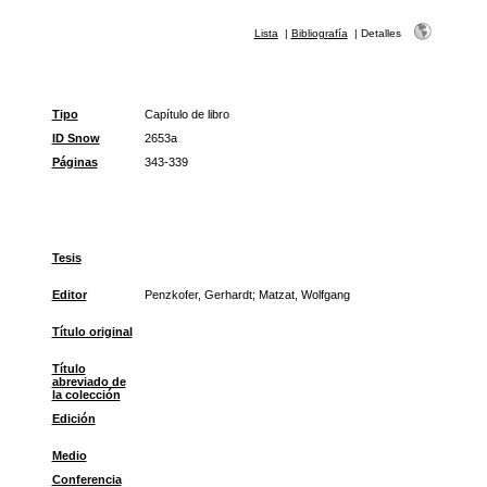
Lista
|
Bibliografía
|
Detalles
Tipo
Capítulo de libro
ID Snow
2653a
Páginas
343-339
Tesis
Editor
Penzkofer, Gerhardt; Matzat, Wolfgang
Título original
Título
abreviado de
la colección
Edición
Medio
Conferencia