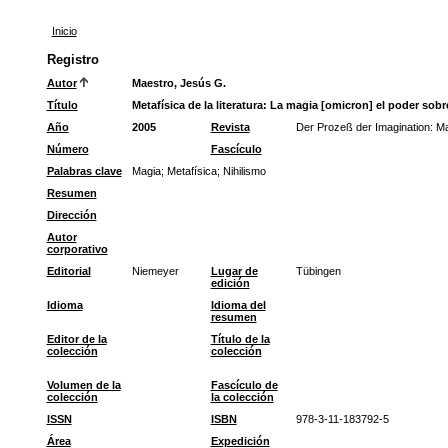
Inicio
Registro
Autor
Maestro, Jesús G.
Título
Metafísica de la literatura: La magia [omicron] el poder sob
Año
2005
Revista
Der Prozeß der Imagination: Ma
Número
Fascículo
Palabras clave
Magia
;
Metafísica
;
Nihilismo
Resumen
Dirección
Autor
corporativo
Editorial
Niemeyer
Lugar de
Tübingen
edición
Idioma
Idioma del
resumen
Editor de la
Título de la
colección
colección
Volumen de la
Fascículo de
colección
la colección
ISSN
ISBN
978-3-11-183792-5
Área
Expedición