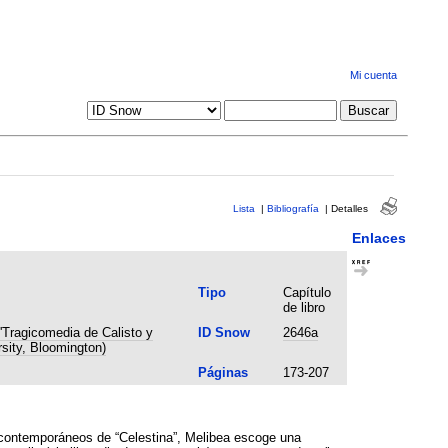
Mi cuenta
Lista
|
Bibliografía
|
Detalles
Enlaces
Tipo
Capítulo
de libro
'Tragicomedia de Calisto y
ID Snow
2646a
sity, Bloomington)
Páginas
173-207
es contemporáneos de “Celestina”, Melibea escoge una