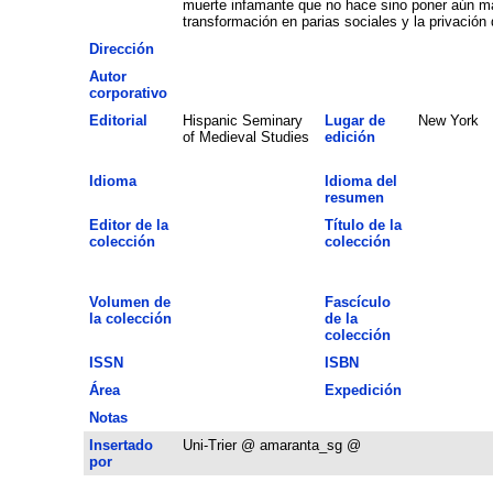
muerte infamante que no hace sino poner aún más
transformación en parias sociales y la privación
Dirección
Autor
corporativo
Editorial
Hispanic Seminary
Lugar de
New York
of Medieval Studies
edición
Idioma
Idioma del
resumen
Editor de la
Título de la
colección
colección
Volumen de
Fascículo
la colección
de la
colección
ISSN
ISBN
Área
Expedición
Notas
Insertado
Uni-Trier @ amaranta_sg @
por