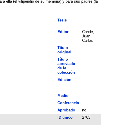
 ella (el vilipendio de su memoria) y para sus padres (la
Tesis
Editor
Conde,
Juan
Carlos
Título
original
Título
abreviado
de la
colección
Edición
Medio
Conferencia
Aprobado
no
ID único
2763