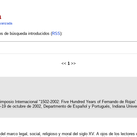
a
vanzada
ios de búsqueda introducidos (
RSS
):
<<
1
>>
imposio Internacional "1502-2002: Five Hundred Years of Fernando de Rojas' 
8-19 de octubre de 2002, Departmento de Español y Portugués, Indiana Univer
 del marco legal, social, religioso y moral del siglo XV. A ojos de los lector