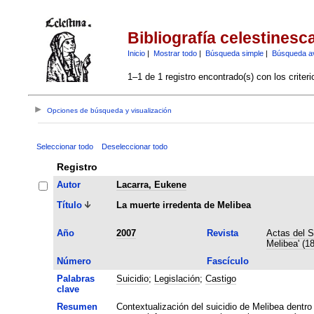
Bibliografía celestinesc
Inicio
|
Mostrar todo
|
Búsqueda simple
|
Búsqueda a
1–1 de 1 registro encontrado(s) con los criter
Opciones de búsqueda y visualización
Seleccionar todo
Deseleccionar todo
Registro
Autor
Lacarra, Eukene
Título
La muerte irredenta de Melibea
Año
2007
Revista
Actas del S
Melibea' (1
Número
Fascículo
Palabras
Suicidio
;
Legislación
;
Castigo
clave
Resumen
Contextualización del suicidio de Melibea dentro