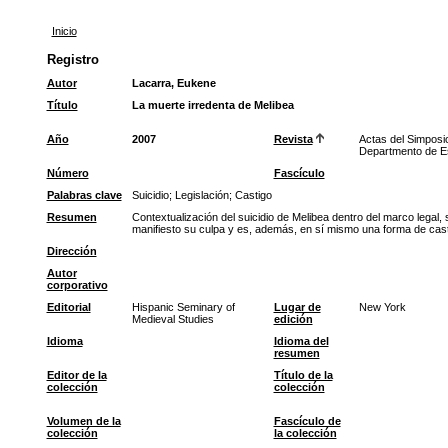
Inicio
Registro
Autor
Lacarra, Eukene
Título
La muerte irredenta de Melibea
Año
2007
Revista
Actas del Simposi
Departmento de Es
Número
Fascículo
Palabras clave
Suicidio
;
Legislación
;
Castigo
Resumen
Contextualización del suicidio de Melibea dentro del marco legal,
manifiesto su culpa y es, además, en sí mismo una forma de castig
Dirección
Autor
corporativo
Editorial
Hispanic Seminary of
Lugar de
New York
Medieval Studies
edición
Idioma
Idioma del
resumen
Editor de la
Título de la
colección
colección
Volumen de la
Fascículo de
colección
la colección