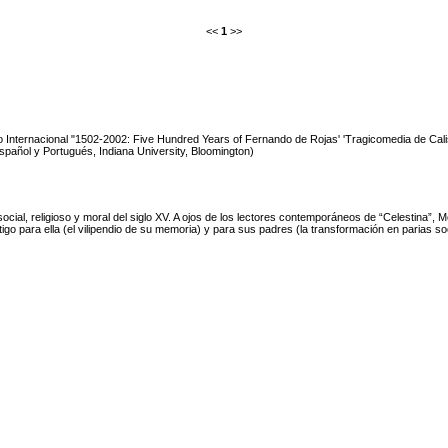
<<
1
>>
o Internacional "1502-2002: Five Hundred Years of Fernando de Rojas' 'Tragicomedia de Cali
pañol y Portugués, Indiana University, Bloomington)
 social, religioso y moral del siglo XV. A ojos de los lectores contemporáneos de “Celestina
o para ella (el vilipendio de su memoria) y para sus padres (la transformación en parias soc