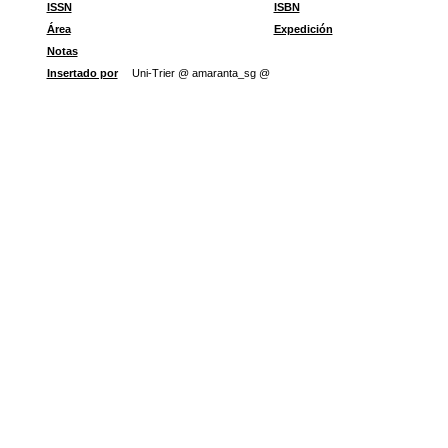
ISSN
ISBN
Área
Expedición
Notas
Insertado por
Uni-Trier @ amaranta_sg @