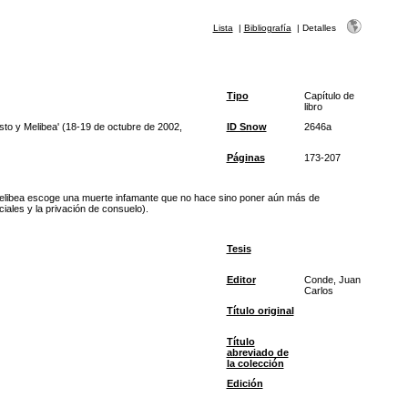
Lista
|
Bibliografía
|
Detalles
Tipo
Capítulo de
libro
sto y Melibea' (18-19 de octubre de 2002,
ID Snow
2646a
Páginas
173-207
”, Melibea escoge una muerte infamante que no hace sino poner aún más de
iales y la privación de consuelo).
Tesis
Editor
Conde, Juan
Carlos
Título original
Título
abreviado de
la colección
Edición