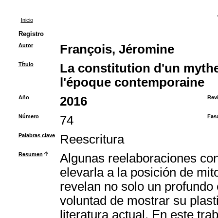
Inicio
Registro
Autor
François, Jéromine
Título
La constitution d'un mythe 
l'époque contemporaine
Año
2016
Revi
Número
74
Fas
Palabras clave
Reescritura
Resumen
Algunas reelaboraciones co
elevarla a la posición de mi
revelan no solo un profundo 
voluntad de mostrar su plast
literatura actual. En este tr