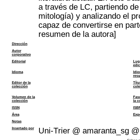
a través de LC, partiendo de
mitología) y analizando el pr
capaz de convertirse en part
resumen de la autora]
Dirección
Autor
corporativo
Editorial
Lug
edic
Idioma
Idio
res
Editor de la
Títu
colección
col
Volumen de la
Fasc
colección
la c
ISSN
ISB
Área
Exp
Notas
Insertado por
Uni-Trier @ amaranta_sg @