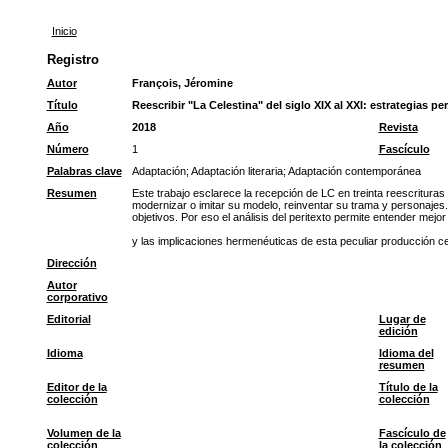
Inicio
Registro
Autor
François, Jéromine
Título
Reescribir "La Celestina" del siglo XIX al XXI: estrategias pe
Año
2018
Revista
Número
1
Fascículo
Palabras clave
Adaptación
;
Adaptación literaria
;
Adaptación contemporánea
Resumen
Este trabajo esclarece la recepción de LC en treinta reescrituras
modernizar o imitar su modelo, reinventar su trama y personajes.
objetivos. Por eso el análisis del peritexto permite entender mejor
y las implicaciones hermenéuticas de esta peculiar producción ce
Dirección
Autor
corporativo
Editorial
Lugar de
edición
Idioma
Idioma del
resumen
Editor de la
Título de la
colección
colección
Volumen de la
Fascículo de
colección
la colección