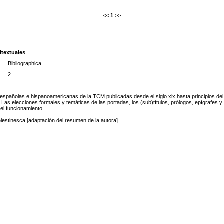
<<
1
>>
ritextuales
Bibliographica
2
 españolas e hispanoamericanas de la TCM publicadas desde el siglo xix hasta principios del X
 Las elecciones formales y temáticas de las portadas, los (sub)títulos, prólogos, epígrafes 
 el funcionamiento
lestinesca [adaptación del resumen de la autora].