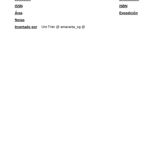
ISSN
ISBN
Área
Expedición
Notas
Insertado por
Uni-Trier @ amaranta_sg @