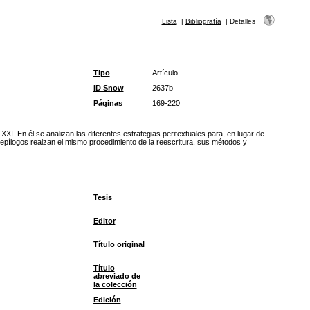
Lista
|
Bibliografía
|
Detalles
Tipo
Artículo
ID Snow
2637b
Páginas
169-220
XI. En él se analizan las diferentes estrategias peritextuales para, en lugar de
y epílogos realzan el mismo procedimiento de la reescritura, sus métodos y
Tesis
Editor
Título original
Título
abreviado de
la colección
Edición