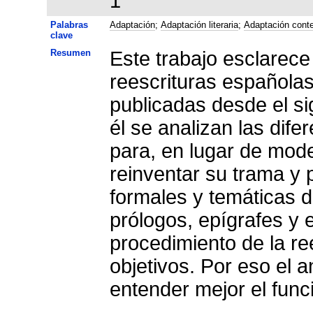
1
Palabras
Adaptación
;
Adaptación literaria
;
Adaptación cont
clave
Resumen
Este trabajo esclarece
reescrituras española
publicadas desde el sig
él se analizan las dife
para, en lugar de mode
reinventar su trama y 
formales y temáticas de
prólogos, epígrafes y 
procedimiento de la re
objetivos. Por eso el a
entender mejor el fun