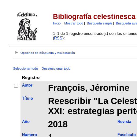
Bibliografía celestinesca
Inicio
|
Mostrar todo
|
Búsqueda simple
|
Búsqueda av
1–1 de 1 registro encontrado(s) con los criteri
(
RSS
):
Opciones de búsqueda y visualización
Seleccionar todo
Deseleccionar todo
Registro
Autor
François, Jéromine
Título
Reescribir "La Celest
XXI: estrategias peri
Año
2018
Revista
Número
Fascículo