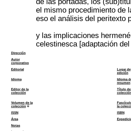
de las portadas, los (sub)tít
el mismo procedimiento de la
eso el análisis del peritext
y las implicaciones hermenéu
celestinesca [adaptación del
Dirección
Autor
corporativo
Editorial
Lugar de
edición
Idioma
Idioma d
resumen
Editor de la
Título de
colección
colecció
Volumen de la
Fascícul
colección
la colecc
ISSN
ISBN
Área
Expedici
Notas