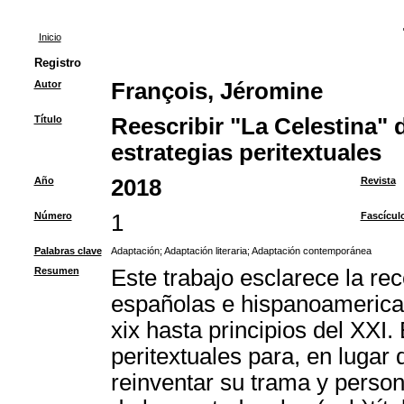
Inicio
Registro
Autor
François, Jéromine
Título
Reescribir "La Celestina" d
estrategias peritextuales
Año
2018
Revista
Número
1
Fascícul
Palabras clave
Adaptación
;
Adaptación literaria
;
Adaptación contemporánea
Resumen
Este trabajo esclarece la rec
españolas e hispanoamerica
xix hasta principios del XXI.
peritextuales para, en lugar
reinventar su trama y person