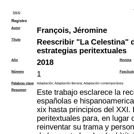
Inicio
Registro
Autor
François, Jéromine
Título
Reescribir "La Celestina" d
estrategias peritextuales
Año
2018
Revista
Número
1
Fascícul
Palabras clave
Adaptación
;
Adaptación literaria
;
Adaptación contemporánea
Resumen
Este trabajo esclarece la rec
españolas e hispanoamerica
xix hasta principios del XXI.
peritextuales para, en lugar
reinventar su trama y person