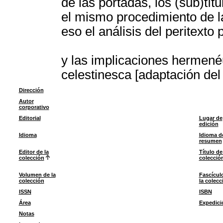
de las portadas, los (sub)tít
el mismo procedimiento de la
eso el análisis del peritext
y las implicaciones hermenéu
celestinesca [adaptación del
Dirección
Autor
corporativo
Editorial
Lugar de
edición
Idioma
Idioma d
resumen
Editor de la
Título de
colección
colecció
Volumen de la
Fascícul
colección
la colecc
ISSN
ISBN
Área
Expedici
Notas