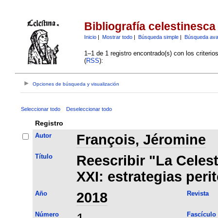
Bibliografía celestinesca
Inicio
|
Mostrar todo
|
Búsqueda simple
|
Búsqueda av
1–1 de 1 registro encontrado(s) con los criteri
(
RSS
):
Opciones de búsqueda y visualización
Seleccionar todo
Deseleccionar todo
Registro
Autor
François, Jéromine
Título
Reescribir "La Celest
XXI: estrategias peri
Año
2018
Revista
Número
Fascículo