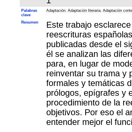
1
Palabras
Adaptación
;
Adaptación literaria
;
Adaptación cont
clave
Resumen
Este trabajo esclarece
reescrituras española
publicadas desde el sig
él se analizan las dife
para, en lugar de mode
reinventar su trama y 
formales y temáticas de
prólogos, epígrafes y 
procedimiento de la re
objetivos. Por eso el a
entender mejor el fun