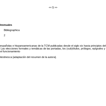
<<
1
>>
ritextuales
Bibliographica
2
 españolas e hispanoamericanas de la TCM publicadas desde el siglo xix hasta principios del X
 Las elecciones formales y temáticas de las portadas, los (sub)títulos, prólogos, epígrafes 
 el funcionamiento
lestinesca [adaptación del resumen de la autora].