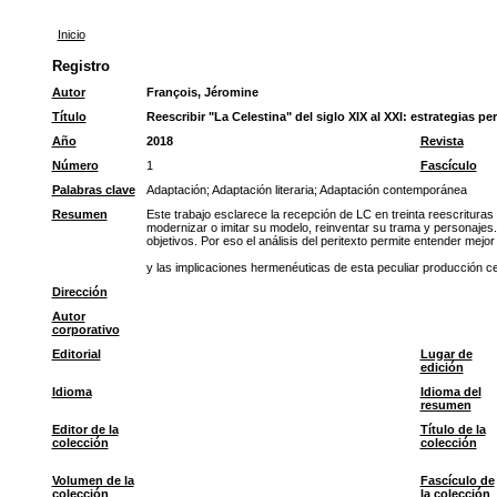
Inicio
Registro
Autor
François, Jéromine
Título
Reescribir "La Celestina" del siglo XIX al XXI: estrategias pe
Año
2018
Revista
Número
1
Fascículo
Palabras clave
Adaptación
;
Adaptación literaria
;
Adaptación contemporánea
Resumen
Este trabajo esclarece la recepción de LC en treinta reescrituras
modernizar o imitar su modelo, reinventar su trama y personajes.
objetivos. Por eso el análisis del peritexto permite entender mejor
y las implicaciones hermenéuticas de esta peculiar producción ce
Dirección
Autor
corporativo
Editorial
Lugar de
edición
Idioma
Idioma del
resumen
Editor de la
Título de la
colección
colección
Volumen de la
Fascículo de
colección
la colección