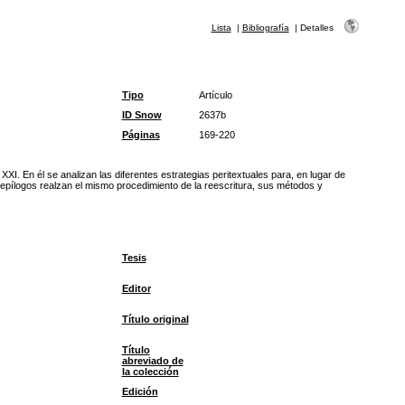
Lista
|
Bibliografía
|
Detalles
Tipo
Artículo
ID Snow
2637b
Páginas
169-220
XI. En él se analizan las diferentes estrategias peritextuales para, en lugar de
y epílogos realzan el mismo procedimiento de la reescritura, sus métodos y
Tesis
Editor
Título original
Título
abreviado de
la colección
Edición