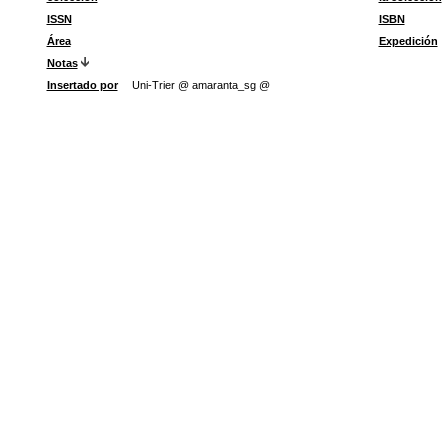
ISSN
ISBN
Área
Expedición
Notas
Insertado por
Uni-Trier @ amaranta_sg @