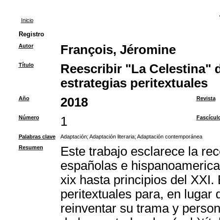
Inicio
Registro
Autor
François, Jéromine
Título
Reescribir "La Celestina" d
estrategias peritextuales
Año
2018
Revista
Número
1
Fascícul
Palabras clave
Adaptación
;
Adaptación literaria
;
Adaptación contemporánea
Resumen
Este trabajo esclarece la rec
españolas e hispanoamerica
xix hasta principios del XXI.
peritextuales para, en lugar
reinventar su trama y person