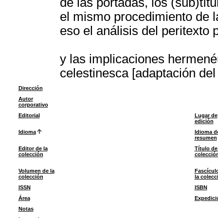
de las portadas, los (sub)tít
el mismo procedimiento de la
eso el análisis del peritext
y las implicaciones hermenéu
celestinesca [adaptación del
Dirección
Autor
corporativo
Editorial
Lugar de
edición
Idioma
Idioma d
resumen
Editor de la
Título de
colección
colecció
Volumen de la
Fascícul
colección
la colecc
ISSN
ISBN
Área
Expedici
Notas