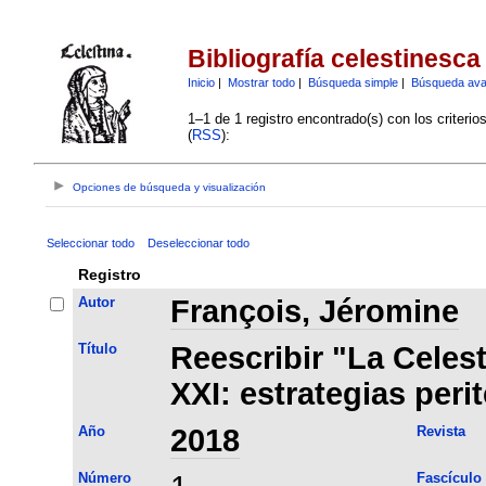
Bibliografía celestinesca
Inicio
|
Mostrar todo
|
Búsqueda simple
|
Búsqueda av
1–1 de 1 registro encontrado(s) con los criteri
(
RSS
):
Opciones de búsqueda y visualización
Seleccionar todo
Deseleccionar todo
Registro
Autor
François, Jéromine
Título
Reescribir "La Celest
XXI: estrategias peri
Año
2018
Revista
Número
Fascículo