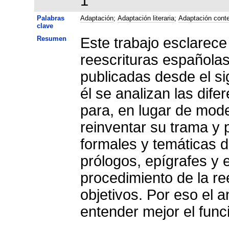
1
Palabras
Adaptación
;
Adaptación literaria
;
Adaptación cont
clave
Resumen
Este trabajo esclarece
reescrituras española
publicadas desde el sig
él se analizan las dife
para, en lugar de mode
reinventar su trama y 
formales y temáticas de
prólogos, epígrafes y 
procedimiento de la re
objetivos. Por eso el a
entender mejor el fun