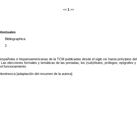
<<
1
>>
ritextuales
Bibliographica
2
 españolas e hispanoamericanas de la TCM publicadas desde el siglo xix hasta principios del X
 Las elecciones formales y temáticas de las portadas, los (sub)títulos, prólogos, epígrafes 
 el funcionamiento
lestinesca [adaptación del resumen de la autora].