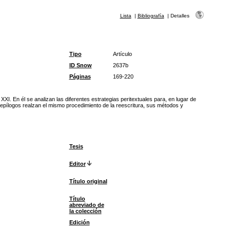
Lista
|
Bibliografía
|
Detalles
Tipo
Artículo
ID Snow
2637b
Páginas
169-220
XI. En él se analizan las diferentes estrategias peritextuales para, en lugar de
y epílogos realzan el mismo procedimiento de la reescritura, sus métodos y
Tesis
Editor
Título original
Título
abreviado de
la colección
Edición