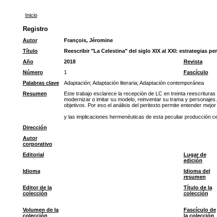
Inicio
Registro
Autor
François, Jéromine
Título
Reescribir "La Celestina" del siglo XIX al XXI: estrategias pe
Año
2018
Revista
Número
1
Fascículo
Palabras clave
Adaptación
;
Adaptación literaria
;
Adaptación contemporánea
Resumen
Este trabajo esclarece la recepción de LC en treinta reescrituras
modernizar o imitar su modelo, reinventar su trama y personajes.
objetivos. Por eso el análisis del peritexto permite entender mejor
y las implicaciones hermenéuticas de esta peculiar producción ce
Dirección
Autor
corporativo
Editorial
Lugar de
edición
Idioma
Idioma del
resumen
Editor de la
Título de la
colección
colección
Volumen de la
Fascículo de
colección
la colección