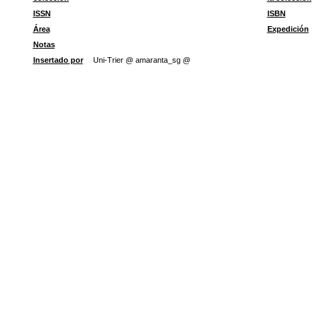
ISSN
ISBN
Área
Expedición
Notas
Insertado por
Uni-Trier @ amaranta_sg @