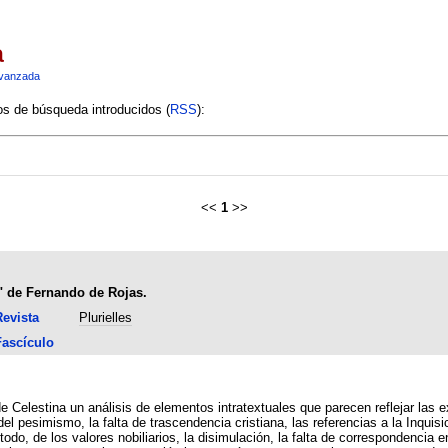
a
vanzada
ios de búsqueda introducidos (
RSS
):
<<
1
>>
" de Fernando de Rojas.
evista
Plurielles
Fascículo
de Celestina un análisis de elementos intratextuales que parecen reflejar la
el pesimismo, la falta de trascendencia cristiana, las referencias a la Inquisic
todo, de los valores nobiliarios, la disimulación, la falta de correspondencia e