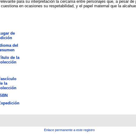
elevante para su interpretación la cercanía entre personajes que, a pesar de 
cuestiona en ocasiones su respetabilidad, y el papel maternal que la alcah
Lugar de
edición
Idioma del
resumen
ítulo de la
colección
Fascículo
e la
colección
ISBN
Expedición
Enlace permanente a este registro