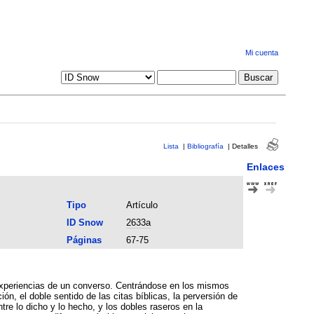
Mi cuenta
Lista
|
Bibliografía
|
Detalles
Enlaces
Tipo
Artículo
ID Snow
2633a
Páginas
67-75
s experiencias de un converso. Centrándose en los mismos
ión, el doble sentido de las citas bíblicas, la perversión de
ntre lo dicho y lo hecho, y los dobles raseros en la