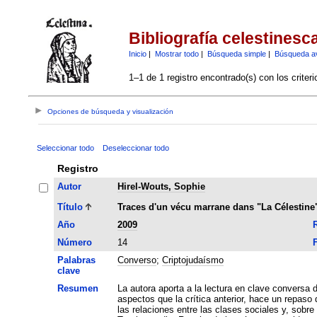
Bibliografía celestinesc
Inicio
|
Mostrar todo
|
Búsqueda simple
|
Búsqueda a
1–1 de 1 registro encontrado(s) con los criter
Opciones de búsqueda y visualización
Seleccionar todo
Deseleccionar todo
Registro
Autor
Hirel-Wouts, Sophie
Título
Traces d'un vécu marrane dans "La Célestine
Año
2009
R
Número
14
Palabras
Converso
;
Criptojudaísmo
clave
Resumen
La autora aporta a la lectura en clave conversa 
aspectos que la crítica anterior, hace un repaso d
las relaciones entre las clases sociales y, sobre 