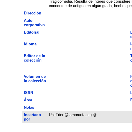
Tragicomedia. Resulta de interés que considere r
conocerse de antiguo en algún grado, hecho que 
Dirección
Autor
corporativo
Editorial
Idioma
Editor de la
T
colección
Volumen de
la colección
d
ISSN
Área
Notas
Insertado
Uni-Trier @ amaranta_sg @
por