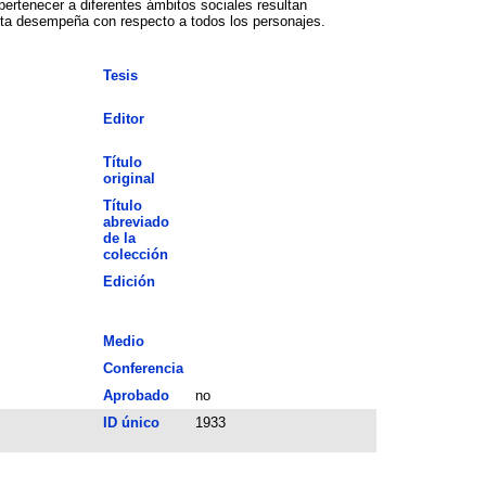
pertenecer a diferentes ámbitos sociales resultan
ueta desempeña con respecto a todos los personajes.
Tesis
Editor
Título
original
Título
abreviado
de la
colección
Edición
Medio
Conferencia
Aprobado
no
ID único
1933