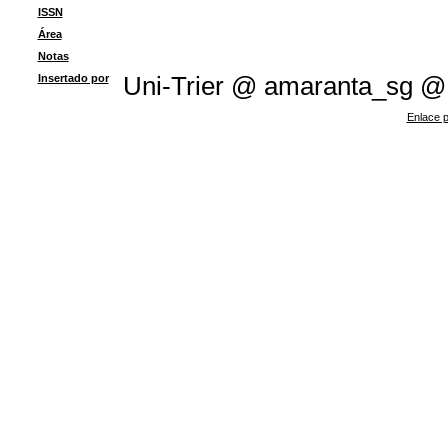
ISSN
Área
Notas
Insertado por
Uni-Trier @ amaranta_sg @
Enlace p