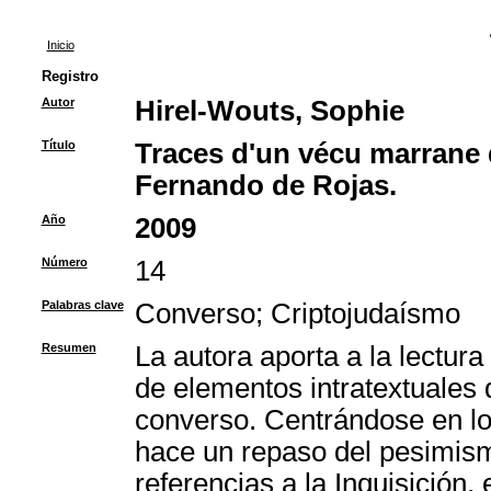
Inicio
Registro
Autor
Hirel-Wouts, Sophie
Título
Traces d'un vécu marrane 
Fernando de Rojas.
Año
2009
Número
14
Palabras clave
Converso
;
Criptojudaísmo
Resumen
La autora aporta a la lectura
de elementos intratextuales 
converso. Centrándose en los
hace un repaso del pesimismo
referencias a la Inquisición, 