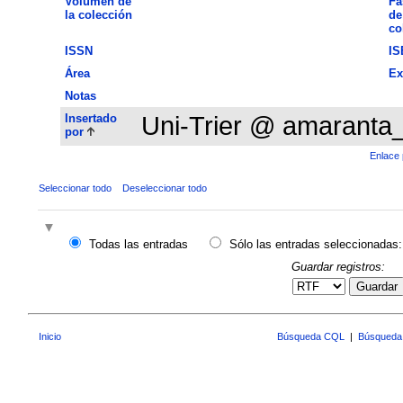
Volumen de
Fa
la colección
de
co
ISSN
IS
Área
Ex
Notas
Insertado
Uni-Trier @ amaranta
por
Enlace 
Seleccionar todo
Deseleccionar todo
Todas las entradas
Sólo las entradas seleccionadas:
Guardar registros:
Guardar
Inicio
Búsqueda CQL
|
Búsqueda