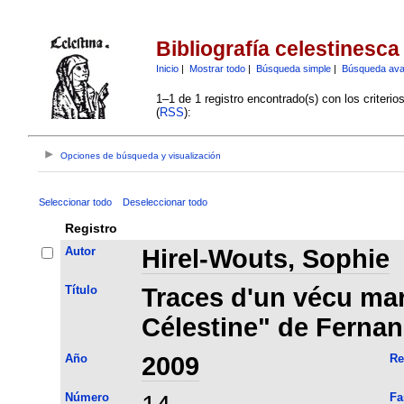
Bibliografía celestinesca
Inicio
|
Mostrar todo
|
Búsqueda simple
|
Búsqueda av
1–1 de 1 registro encontrado(s) con los criteri
(
RSS
):
Opciones de búsqueda y visualización
Seleccionar todo
Deseleccionar todo
Registro
Autor
Hirel-Wouts, Sophie
Título
Traces d'un vécu ma
Célestine" de Fernan
Año
2009
Re
Número
Fa