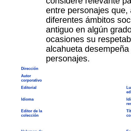
considere relevante pa
entre personajes que, 
diferentes ámbitos soc
antiguo en algún grad
ocasiones su respetabi
alcahueta desempeña c
personajes.
Dirección
Autor
corporativo
Editorial
Lu
ed
Idioma
Id
re
Editor de la
Tí
colección
co