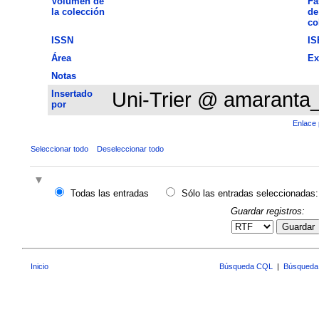
Volumen de
Fa
la colección
de
co
ISSN
IS
Área
Ex
Notas
Insertado
Uni-Trier @ amaranta
por
Enlace 
Seleccionar todo
Deseleccionar todo
Todas las entradas
Sólo las entradas seleccionadas:
Guardar registros:
Guardar
Inicio
Búsqueda CQL
|
Búsqueda