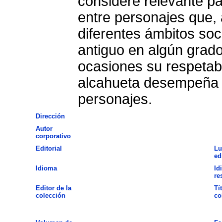
considere relevante pa
entre personajes que, 
diferentes ámbitos soc
antiguo en algún grad
ocasiones su respetabi
alcahueta desempeña c
personajes.
Dirección
Autor
corporativo
Editorial
Lu
ed
Idioma
Id
re
Editor de la
Tí
colección
co