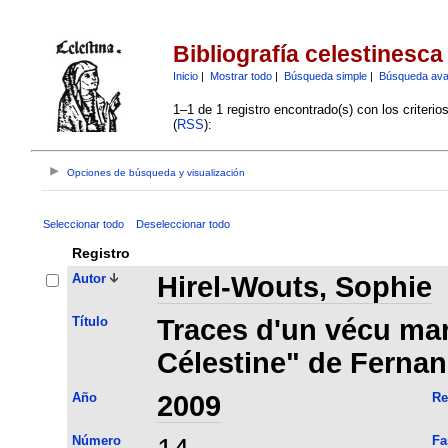
Bibliografía celestinesca
Inicio
|
Mostrar todo
|
Búsqueda simple
|
Búsqueda av
1–1 de 1 registro encontrado(s) con los criteri
(
RSS
):
Opciones de búsqueda y visualización
Seleccionar todo
Deseleccionar todo
Registro
Autor
Hirel-Wouts, Sophie
Título
Traces d'un vécu ma
Célestine" de Fernan
Año
2009
Re
Número
Fa