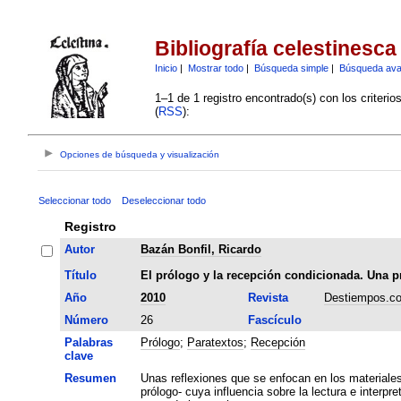
Bibliografía celestinesca
Inicio
|
Mostrar todo
|
Búsqueda simple
|
Búsqueda av
1–1 de 1 registro encontrado(s) con los criteri
(
RSS
):
Opciones de búsqueda y visualización
Seleccionar todo
Deseleccionar todo
Registro
Autor
Bazán Bonfil, Ricardo
Título
El prólogo y la recepción condicionada. Una p
Año
2010
Revista
Destiempos.c
Número
26
Fascículo
Palabras
Prólogo
;
Paratextos
;
Recepción
clave
Resumen
Unas reflexiones que se enfocan en los materiales 
prólogo- cuya influencia sobre la lectura e inter