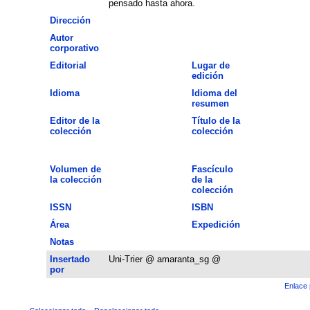
pensado hasta ahora.
Dirección
Autor
corporativo
Editorial
Lugar de
edición
Idioma
Idioma del
resumen
Editor de la
Título de la
colección
colección
Volumen de
Fascículo
la colección
de la
colección
ISSN
ISBN
Área
Expedición
Notas
Insertado
Uni-Trier @ amaranta_sg @
por
Enlace 