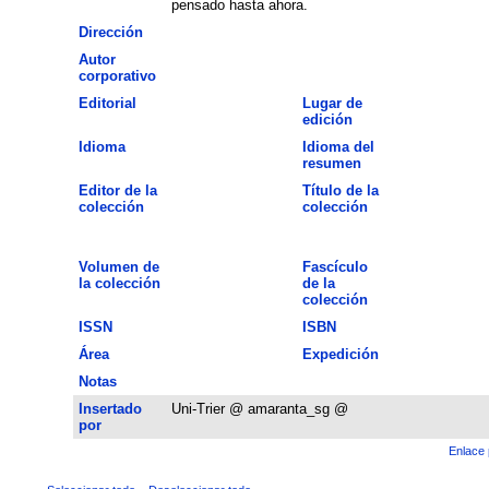
pensado hasta ahora.
Dirección
Autor
corporativo
Editorial
Lugar de
edición
Idioma
Idioma del
resumen
Editor de la
Título de la
colección
colección
Volumen de
Fascículo
la colección
de la
colección
ISSN
ISBN
Área
Expedición
Notas
Insertado
Uni-Trier @ amaranta_sg @
por
Enlace 