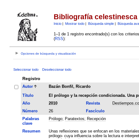
Bibliografía celestinesca
Inicio
|
Mostrar todo
|
Búsqueda simple
|
Búsqueda av
1–1 de 1 registro encontrado(s) con los criteri
(
RSS
):
Opciones de búsqueda y visualización
Seleccionar todo
Deseleccionar todo
Registro
Autor
Bazán Bonfil, Ricardo
Título
El prólogo y la recepción condicionada. Una p
Año
2010
Revista
Destiempos.c
Número
26
Fascículo
Palabras
Prólogo
;
Paratextos
;
Recepción
clave
Resumen
Unas reflexiones que se enfocan en los materiales 
prólogo- cuya influencia sobre la lectura e inter