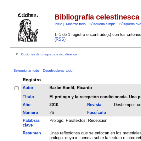
Bibliografía celestinesca
Inicio
|
Mostrar todo
|
Búsqueda simple
|
Búsqueda av
1–1 de 1 registro encontrado(s) con los criteri
(
RSS
):
Opciones de búsqueda y visualización
Seleccionar todo
Deseleccionar todo
Registro
Autor
Bazán Bonfil, Ricardo
Título
El prólogo y la recepción condicionada. Una p
Año
2010
Revista
Destiempos.c
Número
26
Fascículo
Palabras
Prólogo
;
Paratextos
;
Recepción
clave
Resumen
Unas reflexiones que se enfocan en los materiales 
prólogo- cuya influencia sobre la lectura e inter