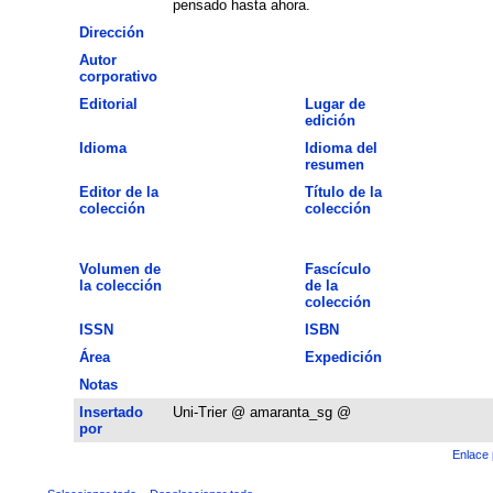
pensado hasta ahora.
Dirección
Autor
corporativo
Editorial
Lugar de
edición
Idioma
Idioma del
resumen
Editor de la
Título de la
colección
colección
Volumen de
Fascículo
la colección
de la
colección
ISSN
ISBN
Área
Expedición
Notas
Insertado
Uni-Trier @ amaranta_sg @
por
Enlace 