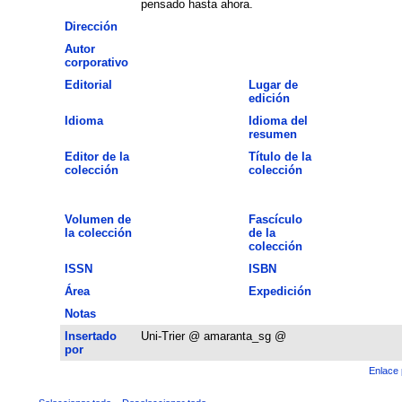
pensado hasta ahora.
Dirección
Autor
corporativo
Editorial
Lugar de
edición
Idioma
Idioma del
resumen
Editor de la
Título de la
colección
colección
Volumen de
Fascículo
la colección
de la
colección
ISSN
ISBN
Área
Expedición
Notas
Insertado
Uni-Trier @ amaranta_sg @
por
Enlace 