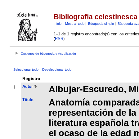
Bibliografía celestinesca
Inicio
|
Mostrar todo
|
Búsqueda simple
|
Búsqueda av
1–1 de 1 registro encontrado(s) con los criteri
(
RSS
):
Opciones de búsqueda y visualización
Seleccionar todo
Deseleccionar todo
Registro
Autor
Albujar-Escuredo, M
Título
Anatomía comparada
representación de la
literatura española t
el ocaso de la edad m