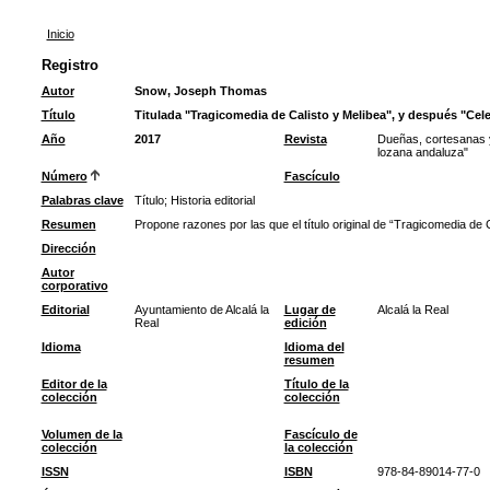
Inicio
Registro
Autor
Snow, Joseph Thomas
Título
Titulada "Tragicomedia de Calisto y Melibea", y después "Cele
Año
2017
Revista
Dueñas, cortesanas y
lozana andaluza"
Número
Fascículo
Palabras clave
Título
;
Historia editorial
Resumen
Propone razones por las que el título original de “Tragicomedia de C
Dirección
Autor
corporativo
Editorial
Ayuntamiento de Alcalá la
Lugar de
Alcalá la Real
Real
edición
Idioma
Idioma del
resumen
Editor de la
Título de la
colección
colección
Volumen de la
Fascículo de
colección
la colección
ISSN
ISBN
978-84-89014-77-0