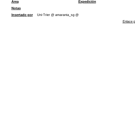
Área
Expedición
Notas
Insertado por
Uni-Trier @ amaranta_sg @
Enlace p