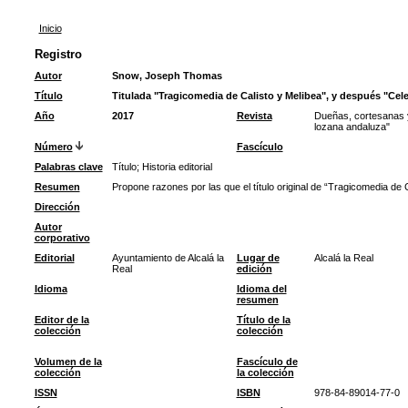
Inicio
Registro
Autor
Snow, Joseph Thomas
Título
Titulada "Tragicomedia de Calisto y Melibea", y después "Cele
Año
2017
Revista
Dueñas, cortesanas y
lozana andaluza"
Número
Fascículo
Palabras clave
Título
;
Historia editorial
Resumen
Propone razones por las que el título original de “Tragicomedia de C
Dirección
Autor
corporativo
Editorial
Ayuntamiento de Alcalá la
Lugar de
Alcalá la Real
Real
edición
Idioma
Idioma del
resumen
Editor de la
Título de la
colección
colección
Volumen de la
Fascículo de
colección
la colección
ISSN
ISBN
978-84-89014-77-0