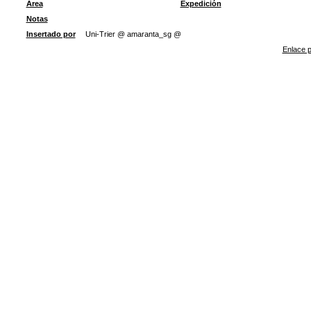
Área
Expedición
Notas
Insertado por
Uni-Trier @ amaranta_sg @
Enlace p