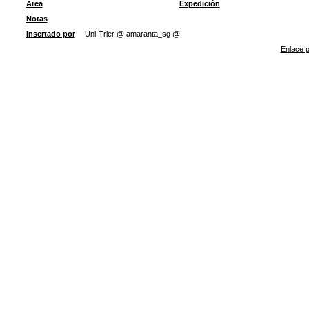
Área
Expedición
Notas
Insertado por
Uni-Trier @ amaranta_sg @
Enlace p