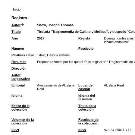
Inicio
Registro
Autor
Snow, Joseph Thomas
Título
Titulada "Tragicomedia de Calisto y Melibea", y después "Cele
Año
2017
Revista
Dueñas, cortesanas y
lozana andaluza"
Número
Fascículo
Palabras clave
Título
;
Historia editorial
Resumen
Propone razones por las que el título original de “Tragicomedia de C
Dirección
Autor
corporativo
Editorial
Ayuntamiento de Alcalá la
Lugar de
Alcalá la Real
Real
edición
Idioma
Idioma del
resumen
Editor de la
Título de la
colección
colección
Volumen de la
Fascículo de
colección
la colección
ISSN
ISBN
978-84-89014-77-0